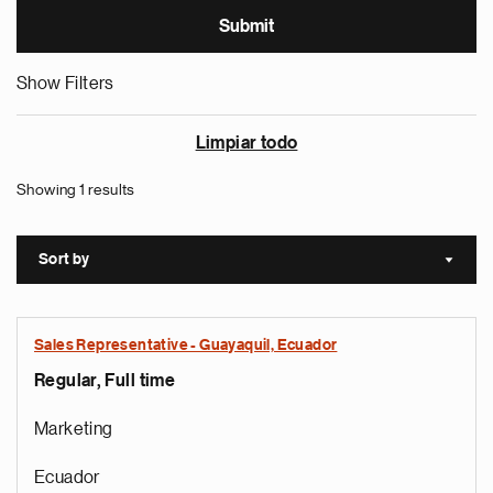
Show Filters
Limpiar todo
Showing 1 results
Sort by
Sort a
Sales Representative - Guayaquil, Ecuador
Regular, Full time
Marketing
Ecuador