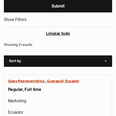
Show Filters
Limpiar todo
Showing 2 results
Sort by
Sort a
Sales Representative - Guayaquil, Ecuador
Regular, Full time
Marketing
Ecuador