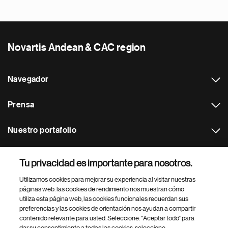
Novartis Andean & CAC region
Navegador
Prensa
Nuestro portafolio
Otras webs
Tu privacidad es importante para nosotros.
Utilizamos cookies para mejorar su experiencia al visitar nuestras
Footer Site Search
páginas web: las cookies de rendimiento nos muestran cómo
utiliza esta página web, las cookies funcionales recuerdan sus
preferencias y las cookies de orientación nos ayudan a compartir
contenido relevante para usted. Seleccione: "Aceptar todo" para
dar su consentimiento a todas las cookies, seleccione