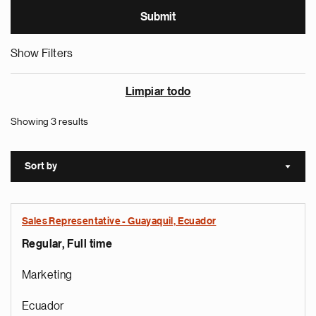
Show Filters
Limpiar todo
Showing 3 results
Sort by
Sort a
Sales Representative - Guayaquil, Ecuador
Regular, Full time
Marketing
Ecuador