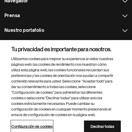
Navegador
Prensa
Nuestro portafolio
Otras webs
Tu privacidad es importante para nosotros.
Utilizamos cookies para mejorar su experiencia al visitar nuestras
Footer Site Search
páginas web: las cookies de rendimiento nos muestran cómo
utiliza esta página web, las cookies funcionales recuerdan sus
preferencias y las cookies de orientación nos ayudan a compartir
contenido relevante para usted. Seleccione: "Aceptar todo" para
dar su consentimiento a todas las cookies, seleccione
"Configuración de cookies" para administrar las diferentes
cookies o seleccione "Declinar todas" para utilizar solo las
cookies estrictamente necesarias. Puede cambiar su
Parte
© 2026 Novartis AG
configuración de cookies en cualquier momento presionando el
inferior
enlace de configuración de cookies en la página web.
Política de privacidad
Términos de uso
Accesibilidad
del
Configuración de cookies
Mapa del sitio
pie
Configuración de cookies
Declinar todas
de