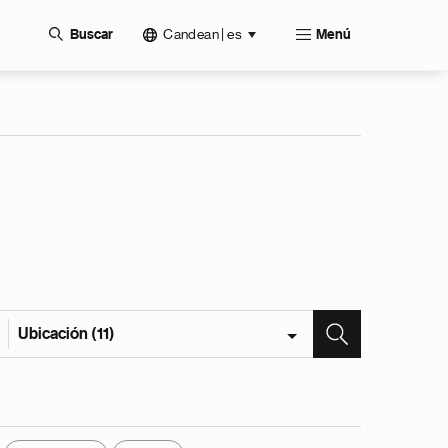
Candean | es
Buscar
Menú
Ubicación (11)