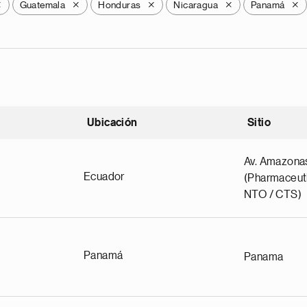
Guatemala
Honduras
Nicaragua
Panamá
X
X
X
X
X
Ubicación
Sitio
scendente
Av. Amazona
Ecuador
(Pharmaceuti
NTO / CTS)
Panamá
Panama