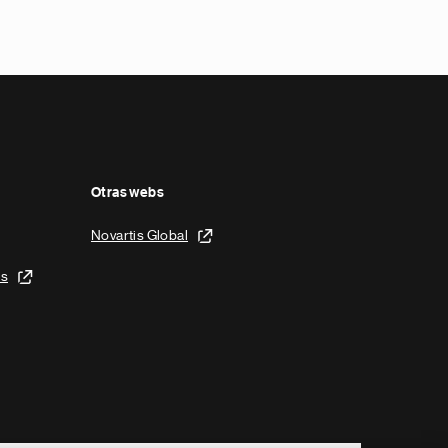
Otras webs
Novartis Global
is