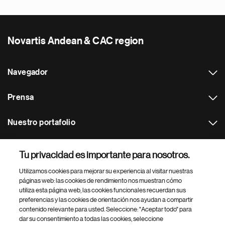
Novartis Andean & CAC region
Navegador
Prensa
Nuestro portafolio
Otras webs
Tu privacidad es importante para nosotros.
Utilizamos cookies para mejorar su experiencia al visitar nuestras
Footer Site Search
páginas web: las cookies de rendimiento nos muestran cómo
utiliza esta página web, las cookies funcionales recuerdan sus
preferencias y las cookies de orientación nos ayudan a compartir
contenido relevante para usted. Seleccione: "Aceptar todo" para
dar su consentimiento a todas las cookies, seleccione