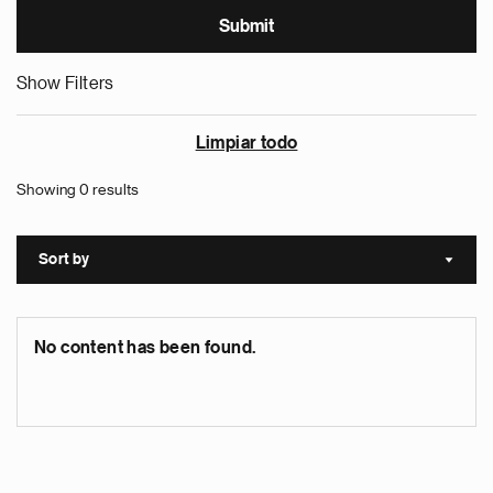
Show Filters
Limpiar todo
Showing 0 results
Sort by
Sort a
No content has been found.