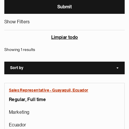
Show Filters
Limpiar todo
Showing 1 results
Sort by
Sort a
Sales Representative - Guayaquil, Ecuador
Regular, Full time
Marketing
Ecuador