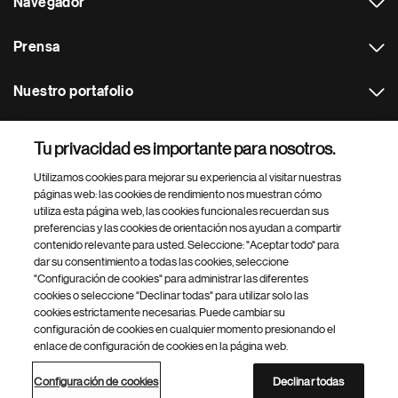
Navegador
Prensa
Nuestro portafolio
Otras webs
Tu privacidad es importante para nosotros.
Utilizamos cookies para mejorar su experiencia al visitar nuestras
Footer Site Search
páginas web: las cookies de rendimiento nos muestran cómo
utiliza esta página web, las cookies funcionales recuerdan sus
preferencias y las cookies de orientación nos ayudan a compartir
contenido relevante para usted. Seleccione: "Aceptar todo" para
dar su consentimiento a todas las cookies, seleccione
"Configuración de cookies" para administrar las diferentes
cookies o seleccione "Declinar todas" para utilizar solo las
cookies estrictamente necesarias. Puede cambiar su
Parte
© 2026 Novartis AG
configuración de cookies en cualquier momento presionando el
inferior
enlace de configuración de cookies en la página web.
Política de privacidad
Términos de uso
Accesibilidad
del
Configuración de cookies
Mapa del sitio
pie
Configuración de cookies
Declinar todas
de