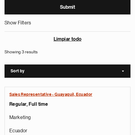
Show Filters
Limpiar todo
Showing 3 results
Sort by
Sort a
Sales Representative - Guayaquil, Ecuador
Regular, Full time
Marketing
Ecuador