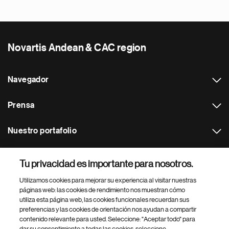
Novartis Andean & CAC region
Navegador
Prensa
Nuestro portafolio
Otras webs
Tu privacidad es importante para nosotros.
Utilizamos cookies para mejorar su experiencia al visitar nuestras
Footer Site Search
páginas web: las cookies de rendimiento nos muestran cómo
utiliza esta página web, las cookies funcionales recuerdan sus
preferencias y las cookies de orientación nos ayudan a compartir
contenido relevante para usted. Seleccione: "Aceptar todo" para
dar su consentimiento a todas las cookies, seleccione