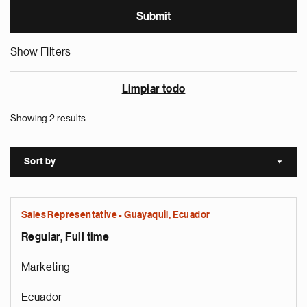
Show Filters
Limpiar todo
Showing 2 results
Sort by
Sort a
Sales Representative - Guayaquil, Ecuador
Regular, Full time
Marketing
Ecuador