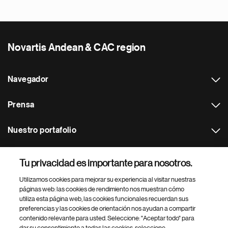
Novartis Andean & CAC region
Navegador
Prensa
Nuestro portafolio
Otras webs
Tu privacidad es importante para nosotros.
Utilizamos cookies para mejorar su experiencia al visitar nuestras
Footer Site Search
páginas web: las cookies de rendimiento nos muestran cómo
utiliza esta página web, las cookies funcionales recuerdan sus
preferencias y las cookies de orientación nos ayudan a compartir
contenido relevante para usted. Seleccione: "Aceptar todo" para
dar su consentimiento a todas las cookies, seleccione