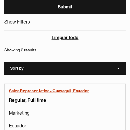
Show Filters
Limpiar todo
Showing 2 results
Sort by
Sort a
Sales Representative - Guayaquil, Ecuador
Regular, Full time
Marketing
Ecuador