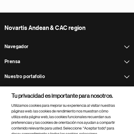
Novartis Andean & CAC region
Navegador
Prensa
Nuestro portafolio
Otras webs
Tu privacidad es importante para nosotros.
Utilizamos cookies para mejorar su experiencia al visitar nuestras
Footer Site Search
páginas web: las cookies de rendimiento nos muestran cómo
utiliza esta página web, las cookies funcionales recuerdan sus
preferencias y las cookies de orientación nos ayudan a compartir
contenido relevante para usted. Seleccione: "Aceptar todo" para
dar su consentimiento a todas las cookies, seleccione