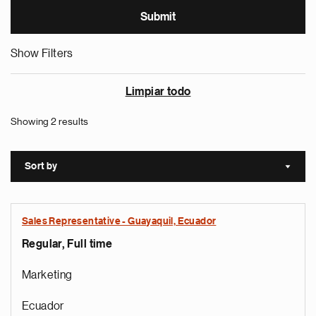
Show Filters
Limpiar todo
Showing 2 results
Sort by
Sort a
Sales Representative - Guayaquil, Ecuador
Regular, Full time
Marketing
Ecuador