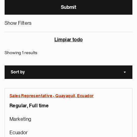
Show Filters
Limpiar todo
Showing 1 results
Sort by
Sort a
Sales Representative - Guayaquil, Ecuador
Regular, Full time
Marketing
Ecuador