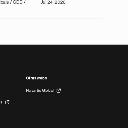
cals / GDD /
Jul 24, 2026
Otras webs
Novartis Global
is