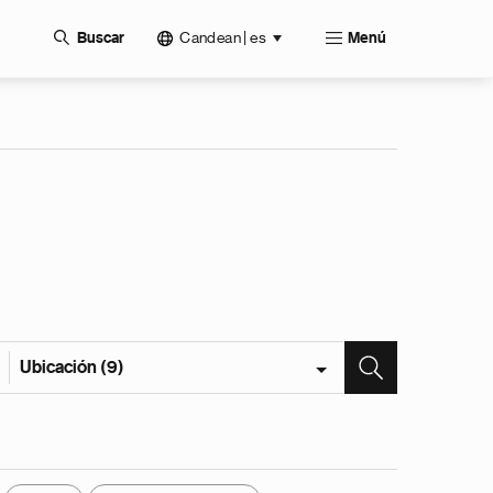
Candean | es
Buscar
Menú
Ubicación (9)