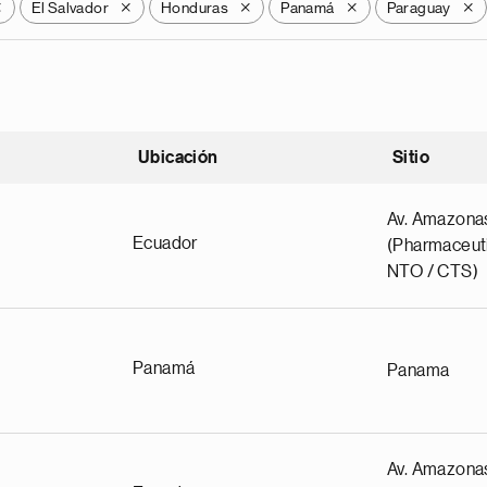
El Salvador
Honduras
Panamá
Paraguay
X
X
X
X
X
Ubicación
Sitio
scendente
Av. Amazona
Ecuador
(Pharmaceuti
NTO / CTS)
Panamá
Panama
Av. Amazona