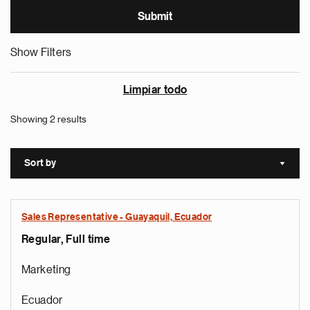
Show Filters
Limpiar todo
Showing 2 results
Sort by
Sort a
Sales Representative - Guayaquil, Ecuador
Regular, Full time
Marketing
Ecuador