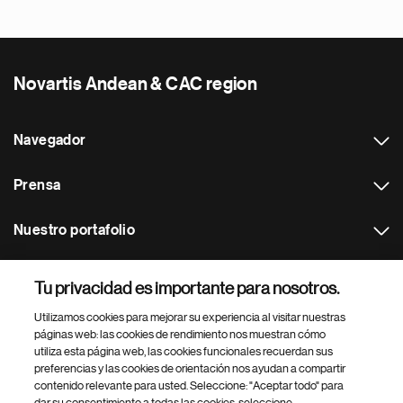
Novartis Andean & CAC region
Navegador
Prensa
Nuestro portafolio
Otras webs
Tu privacidad es importante para nosotros.
Utilizamos cookies para mejorar su experiencia al visitar nuestras
Footer Site Search
páginas web: las cookies de rendimiento nos muestran cómo
utiliza esta página web, las cookies funcionales recuerdan sus
preferencias y las cookies de orientación nos ayudan a compartir
contenido relevante para usted. Seleccione: "Aceptar todo" para
dar su consentimiento a todas las cookies, seleccione