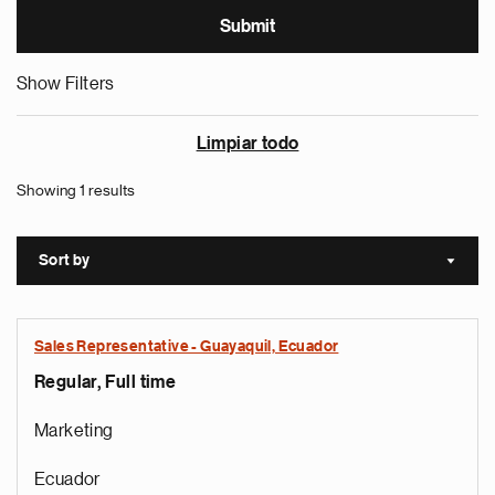
Show Filters
Limpiar todo
Showing 1 results
Sort by
Sort a
Sales Representative - Guayaquil, Ecuador
Regular, Full time
Marketing
Ecuador