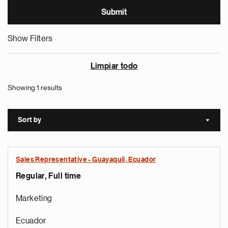
Show Filters
Limpiar todo
Showing 1 results
Sort by
Sort a
Sales Representative - Guayaquil, Ecuador
Regular, Full time
Marketing
Ecuador