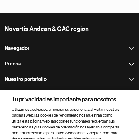
Novartis Andean & CAC region
Navegador
Prensa
Nuestro portafolio
Otras webs
Tu privacidad es importante para nosotros.
Utilizamos cookies para mejorar su experiencia al visitar nuestras
Footer Site Search
páginas web: las cookies de rendimiento nos muestran cómo
utiliza esta página web, las cookies funcionales recuerdan sus
preferencias y las cookies de orientación nos ayudan a compartir
contenido relevante para usted. Seleccione: "Aceptar todo" para
dar su consentimiento a todas las cookies, seleccione