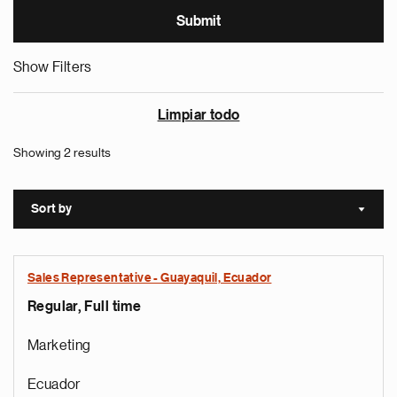
Show Filters
Limpiar todo
Showing 2 results
Sort by
Sort a
Sales Representative - Guayaquil, Ecuador
Regular, Full time
Marketing
Ecuador