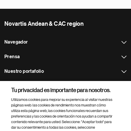
Novartis Andean & CAC region
Navegador
Prensa
Nuestro portafolio
Otras webs
Tu privacidad es importante para nosotros.
Utilizamos cookies para mejorar su experiencia al visitar nuestras
Footer Site Search
páginas web: las cookies de rendimiento nos muestran cómo
utiliza esta página web, las cookies funcionales recuerdan sus
preferencias y las cookies de orientación nos ayudan a compartir
contenido relevante para usted. Seleccione: "Aceptar todo" para
dar su consentimiento a todas las cookies, seleccione