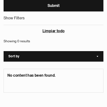
Show Filters
Limpiar todo
Showing 0 results
Sort by
Sort a
No content has been found.