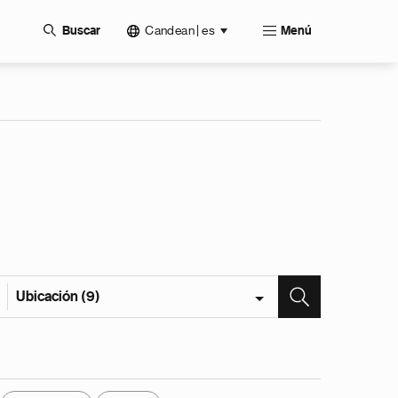
Candean | es
Buscar
Menú
Ubicación (9)