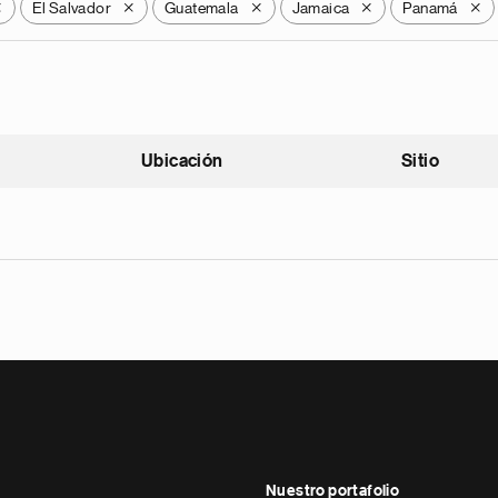
El Salvador
Guatemala
Jamaica
Panamá
X
X
X
X
X
Ubicación
Sitio
scendente
Nuestro portafolio