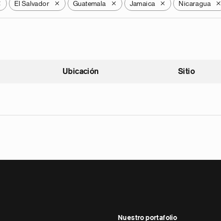
El Salvador
Guatemala
Jamaica
Nicaragua
X
X
X
X
Ubicación
Sitio
scendente
Nuestro portafolio