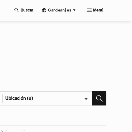
Candean | es
Buscar
Menú
Ubicación (8)