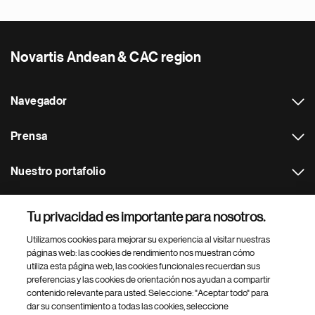
Novartis Andean & CAC region
Navegador
Prensa
Nuestro portafolio
Otras webs
Tu privacidad es importante para nosotros.
Utilizamos cookies para mejorar su experiencia al visitar nuestras
Footer Site Search
páginas web: las cookies de rendimiento nos muestran cómo
utiliza esta página web, las cookies funcionales recuerdan sus
preferencias y las cookies de orientación nos ayudan a compartir
contenido relevante para usted. Seleccione: "Aceptar todo" para
dar su consentimiento a todas las cookies, seleccione