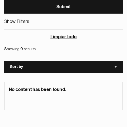
Show Filters
Limpiar todo
Showing 0 results
Sort by
Sort a
No content has been found.