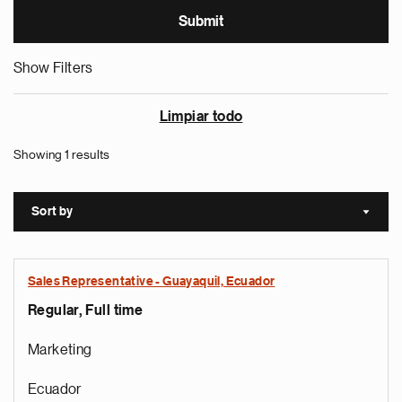
Show Filters
Limpiar todo
Showing 1 results
Sort by
Sort a
Sales Representative - Guayaquil, Ecuador
Regular, Full time
Marketing
Ecuador