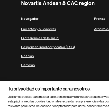
Novartis Andean & CAC region
Navegador
Prensa
Pacientes y cuidadores
Archivo d
Profesionales de la salud
Responsabilidad corporativa (ESG)
Noticias
Carreras
Tu privacidad es importante para nosotros.
Utilizamos cookies para mejorar su experiencia al visitar nuestras páginas we
esta página web, las cookies funcionales recuerdan sus preferencias y las co
relevante para usted. Seleccione: "Aceptar todo" para dar su consentimiento a
Parte
© 2026 Novartis AG