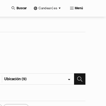
Candean | es
Buscar
Menú
Ubicación (9)