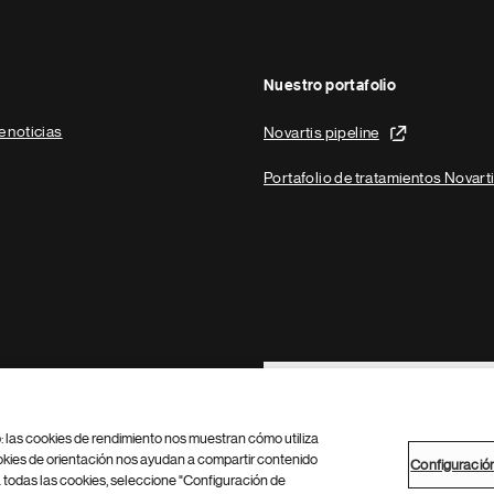
Nuestro portafolio
e noticias
Novartis pipeline
Portafolio de tratamientos Novart
Footer Site Search
b: las cookies de rendimiento nos muestran cómo utiliza
okies de orientación nos ayudan a compartir contenido
Configuració
 todas las cookies, seleccione "Configuración de