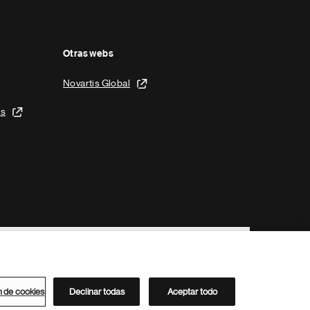
Otras webs
Novartis Global
is
n de cookies
Declinar todas
Aceptar todo
Directorio de Novartis