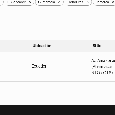
El Salvador
Guatemala
Honduras
Jamaica
X
X
X
X
X
Ubicación
Sitio
scendente
Av. Amazona
Ecuador
(Pharmaceuti
NTO / CTS)