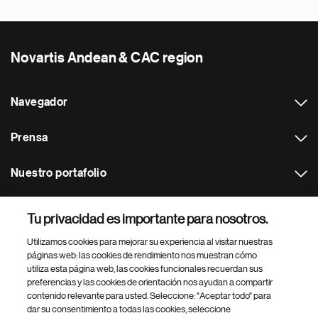
Novartis Andean & CAC region
Navegador
Prensa
Nuestro portafolio
Otras webs
Tu privacidad es importante para nosotros.
Utilizamos cookies para mejorar su experiencia al visitar nuestras
Footer Site Search
páginas web: las cookies de rendimiento nos muestran cómo
utiliza esta página web, las cookies funcionales recuerdan sus
preferencias y las cookies de orientación nos ayudan a compartir
contenido relevante para usted. Seleccione: "Aceptar todo" para
dar su consentimiento a todas las cookies, seleccione