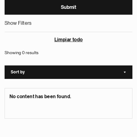
Show Filters
Limpiar todo
Showing 0 results
Sort by
Sort a
No content has been found.