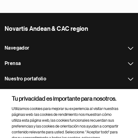
Novartis Andean & CAC region
Navegador
Prensa
Nuestro portafolio
Otras webs
Tu privacidad es importante para nosotros.
Utilizamos cookies para mejorar su experiencia al visitar nuestras
Footer Site Search
páginas web: las cookies de rendimiento nos muestran cómo
utiliza esta página web, las cookies funcionales recuerdan sus
preferencias y las cookies de orientación nos ayudan a compartir
contenido relevante para usted. Seleccione: "Aceptar todo" para
dar su consentimiento a todas las cookies, seleccione