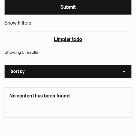
Show Filters
Limpiar todo
Showing 0 results
Sort by
Sort a
No content has been found.