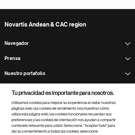
Novartis Andean & CAC region
Navegador
Prensa
Nuestro portafolio
Otras webs
Tu privacidad es importante para nosotros.
Utilizamos cookies para mejorar su experiencia al visitar nuestras
Footer Site Search
páginas web: las cookies de rendimiento nos muestran cómo
utiliza esta página web, las cookies funcionales recuerdan sus
preferencias y las cookies de orientación nos ayudan a compartir
contenido relevante para usted. Seleccione: "Aceptar todo" para
dar su consentimiento a todas las cookies, seleccione