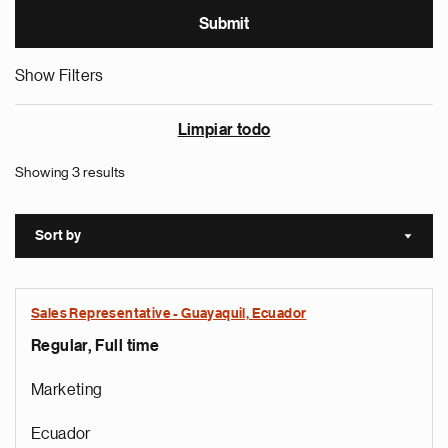
Show Filters
Limpiar todo
Showing 3 results
Sort by
Sort a
Sales Representative - Guayaquil, Ecuador
Regular, Full time
Marketing
Ecuador