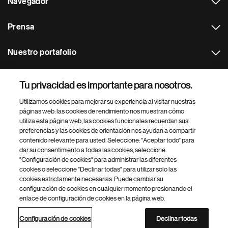
Navegador
Prensa
Nuestro portafolio
Otras webs
Tu privacidad es importante para nosotros.
Utilizamos cookies para mejorar su experiencia al visitar nuestras
Footer Site Search
páginas web: las cookies de rendimiento nos muestran cómo
utiliza esta página web, las cookies funcionales recuerdan sus
preferencias y las cookies de orientación nos ayudan a compartir
contenido relevante para usted. Seleccione: "Aceptar todo" para
dar su consentimiento a todas las cookies, seleccione
"Configuración de cookies" para administrar las diferentes
cookies o seleccione "Declinar todas" para utilizar solo las
cookies estrictamente necesarias. Puede cambiar su
Parte
© 2026 Novartis AG
configuración de cookies en cualquier momento presionando el
inferior
enlace de configuración de cookies en la página web.
Política de privacidad
Términos de uso
Accesibilidad
del
Configuración de cookies
Mapa del sitio
pie
Configuración de cookies
Declinar todas
de