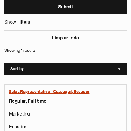
Show Filters
Limpiar todo
Showing 1 results
Sort by
Sort a
Sales Representative - Guayaquil, Ecuador
Regular, Full time
Marketing
Ecuador