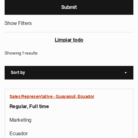
Show Filters
Limpiar todo
Showing 1 results
Sort by
Sort a
Sales Representative - Guayaquil, Ecuador
Regular, Full time
Marketing
Ecuador