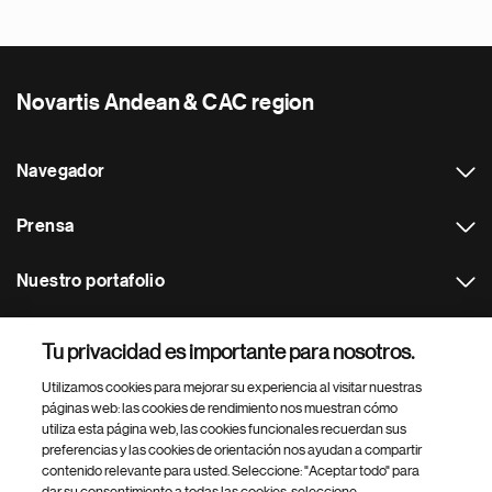
Novartis Andean & CAC region
Navegador
Prensa
Nuestro portafolio
Otras webs
Tu privacidad es importante para nosotros.
Utilizamos cookies para mejorar su experiencia al visitar nuestras
Footer Site Search
páginas web: las cookies de rendimiento nos muestran cómo
utiliza esta página web, las cookies funcionales recuerdan sus
preferencias y las cookies de orientación nos ayudan a compartir
contenido relevante para usted. Seleccione: "Aceptar todo" para
dar su consentimiento a todas las cookies, seleccione