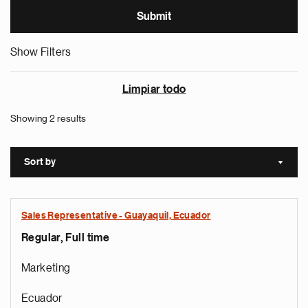
Show Filters
Limpiar todo
Showing 2 results
Sort by
Sort a
Sales Representative - Guayaquil, Ecuador
Regular, Full time
Marketing
Ecuador