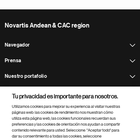
Novartis Andean & CAC region
Navegador
Prensa
Nuestro portafolio
Otras webs
Tu privacidad es importante para nosotros.
Utilizamos cookies para mejorar su experiencia al visitar nuestras
Footer Site Search
páginas web: las cookies de rendimiento nos muestran cómo
utiliza esta página web, las cookies funcionales recuerdan sus
preferencias y las cookies de orientación nos ayudan a compartir
contenido relevante para usted. Seleccione: "Aceptar todo" para
dar su consentimiento a todas las cookies, seleccione