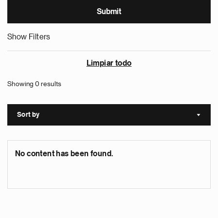
Show Filters
Limpiar todo
Showing 0 results
Sort by
Sort a
No content has been found.