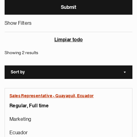
Show Filters
Limpiar todo
Showing 2 results
Sort by
Sort a
Sales Representative - Guayaquil, Ecuador
Regular, Full time
Marketing
Ecuador