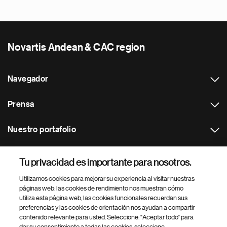
Novartis Andean & CAC region
Navegador
Prensa
Nuestro portafolio
Otras webs
Tu privacidad es importante para nosotros.
Utilizamos cookies para mejorar su experiencia al visitar nuestras
Footer Site Search
páginas web: las cookies de rendimiento nos muestran cómo
utiliza esta página web, las cookies funcionales recuerdan sus
preferencias y las cookies de orientación nos ayudan a compartir
contenido relevante para usted. Seleccione: "Aceptar todo" para
dar su consentimiento a todas las cookies, seleccione