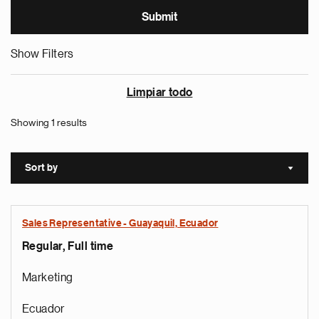
Show Filters
Limpiar todo
Showing 1 results
Sort by
Sort a
Sales Representative - Guayaquil, Ecuador
Regular, Full time
Marketing
Ecuador