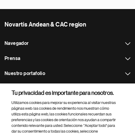
Novartis Andean & CAC region
Navegador
Prensa
Nuestro portafolio
Otras webs
Tu privacidad es importante para nosotros.
Utilizamos cookies para mejorar su experiencia al visitar nuestras
Footer Site Search
páginas web: las cookies de rendimiento nos muestran cómo
utiliza esta página web, las cookies funcionales recuerdan sus
preferencias y las cookies de orientación nos ayudan a compartir
contenido relevante para usted. Seleccione: "Aceptar todo" para
dar su consentimiento a todas las cookies, seleccione