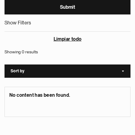
Show Filters
Limpiar todo
Showing 0 results
Sort by
Sort a
No content has been found.