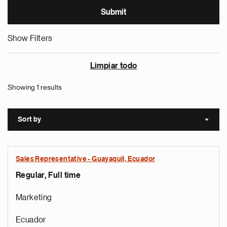
Show Filters
Limpiar todo
Showing 1 results
Sort by
Sort a
Sales Representative - Guayaquil, Ecuador
Regular, Full time
Marketing
Ecuador