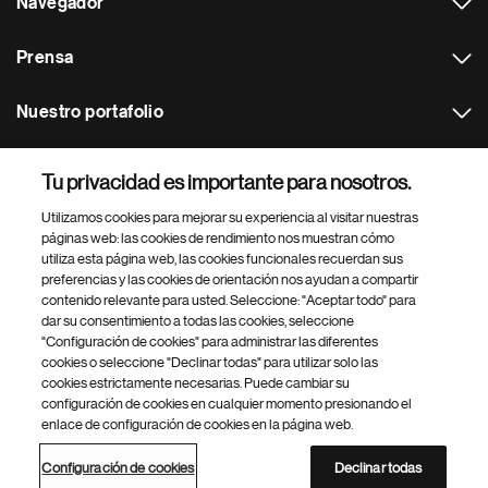
Navegador
Prensa
Nuestro portafolio
Otras webs
Tu privacidad es importante para nosotros.
Utilizamos cookies para mejorar su experiencia al visitar nuestras
Footer Site Search
páginas web: las cookies de rendimiento nos muestran cómo
utiliza esta página web, las cookies funcionales recuerdan sus
preferencias y las cookies de orientación nos ayudan a compartir
contenido relevante para usted. Seleccione: "Aceptar todo" para
dar su consentimiento a todas las cookies, seleccione
"Configuración de cookies" para administrar las diferentes
cookies o seleccione "Declinar todas" para utilizar solo las
cookies estrictamente necesarias. Puede cambiar su
Parte
© 2026 Novartis AG
configuración de cookies en cualquier momento presionando el
inferior
enlace de configuración de cookies en la página web.
Política de privacidad
Términos de uso
Accesibilidad
del
Configuración de cookies
Mapa del sitio
pie
Configuración de cookies
Declinar todas
de