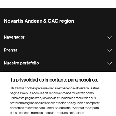
Novartis Andean & CAC region
Navegador
Prensa
Nuestro portafolio
Otras webs
Tu privacidad es importante para nosotros.
Utilizamos cookies para mejorar su experiencia al visitar nuestras
Footer Site Search
páginas web: las cookies de rendimiento nos muestran cómo
utiliza esta página web, las cookies funcionales recuerdan sus
preferencias y las cookies de orientación nos ayudan a compartir
contenido relevante para usted. Seleccione: "Aceptar todo" para
dar su consentimiento a todas las cookies, seleccione