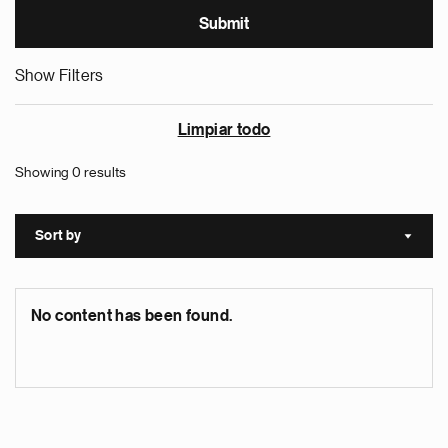
Show Filters
Limpiar todo
Showing 0 results
Sort by
Sort a
No content has been found.