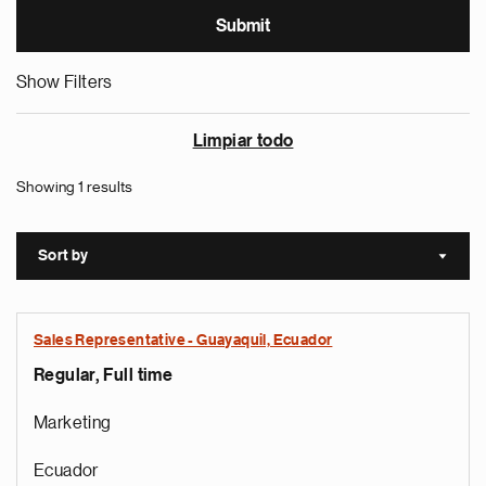
Show Filters
Limpiar todo
Showing 1 results
Sort by
Sort a
Sales Representative - Guayaquil, Ecuador
Regular, Full time
Marketing
Ecuador