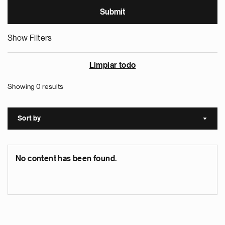
Show Filters
Limpiar todo
Showing 0 results
Sort by
Sort a
No content has been found.