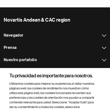
Novartis Andean & CAC region
Navegador
Prensa
Nuestro portafolio
Otras webs
Tu privacidad es importante para nosotros.
Utilizamos cookies para mejorar su experiencia al visitar nuestras
Footer Site Search
páginas web: las cookies de rendimiento nos muestran cómo
utiliza esta página web, las cookies funcionales recuerdan sus
preferencias y las cookies de orientación nos ayudan a compartir
contenido relevante para usted. Seleccione: "Aceptar todo" para
dar su consentimiento a todas las cookies, seleccione