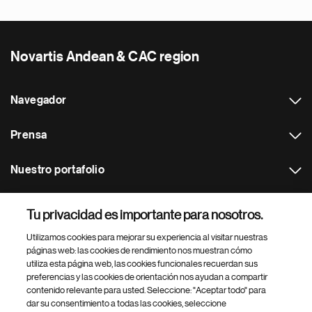
Novartis Andean & CAC region
Navegador
Prensa
Nuestro portafolio
Otras webs
Tu privacidad es importante para nosotros.
Utilizamos cookies para mejorar su experiencia al visitar nuestras
Footer Site Search
páginas web: las cookies de rendimiento nos muestran cómo
utiliza esta página web, las cookies funcionales recuerdan sus
preferencias y las cookies de orientación nos ayudan a compartir
contenido relevante para usted. Seleccione: "Aceptar todo" para
dar su consentimiento a todas las cookies, seleccione