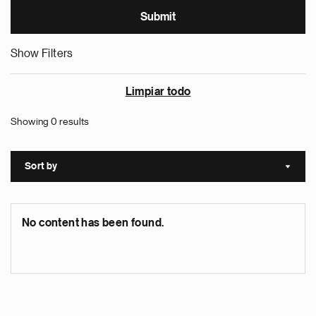
Show Filters
Limpiar todo
Showing 0 results
Sort by
Sort a
No content has been found.