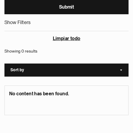
Show Filters
Limpiar todo
Showing 0 results
Sort by
Sort a
No content has been found.