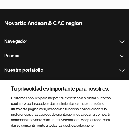
Novartis Andean & CAC region
Navegador
Prensa
Nuestro portafolio
Otras webs
Tu privacidad es importante para nosotros.
Utilizamos cookies para mejorar su experiencia al visitar nuestras
Footer Site Search
páginas web: las cookies de rendimiento nos muestran cómo
utiliza esta página web, las cookies funcionales recuerdan sus
preferencias y las cookies de orientación nos ayudan a compartir
contenido relevante para usted. Seleccione: "Aceptar todo" para
dar su consentimiento a todas las cookies, seleccione