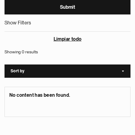
Show Filters
Limpiar todo
Showing 0 results
Sort by
Sort a
No content has been found.