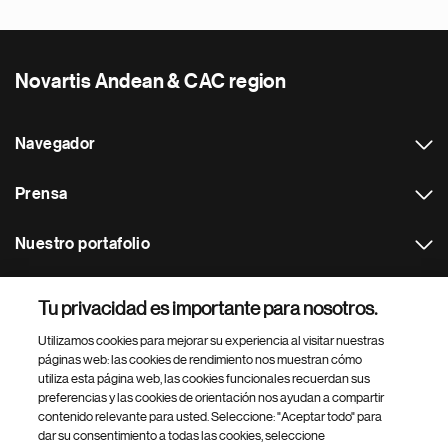
Novartis Andean & CAC region
Navegador
Prensa
Nuestro portafolio
Otras webs
Tu privacidad es importante para nosotros.
Utilizamos cookies para mejorar su experiencia al visitar nuestras
Footer Site Search
páginas web: las cookies de rendimiento nos muestran cómo
utiliza esta página web, las cookies funcionales recuerdan sus
preferencias y las cookies de orientación nos ayudan a compartir
contenido relevante para usted. Seleccione: "Aceptar todo" para
dar su consentimiento a todas las cookies, seleccione