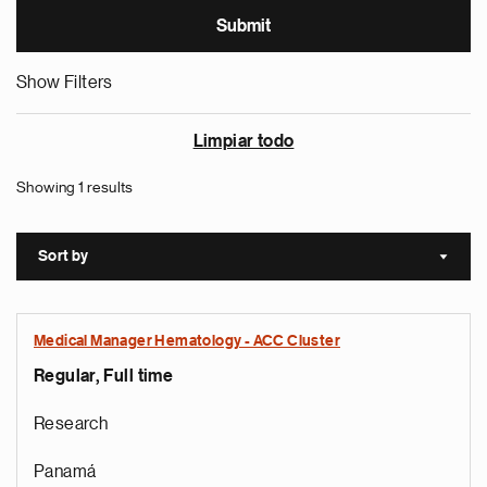
Show Filters
Limpiar todo
Showing 1 results
Sort by
Sort a
Medical Manager Hematology - ACC Cluster
Regular, Full time
Research
Panamá