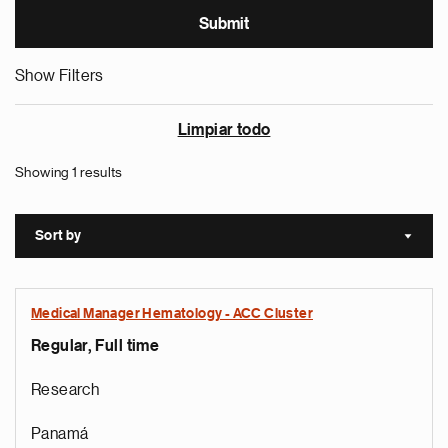
Show Filters
Limpiar todo
Showing 1 results
Sort by
Sort a
Medical Manager Hematology - ACC Cluster
Regular, Full time
Research
Panamá