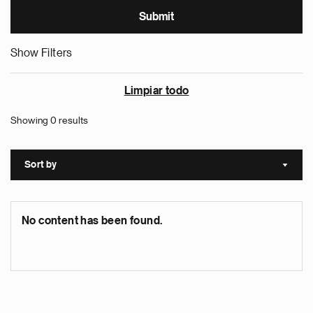
Show Filters
Limpiar todo
Showing 0 results
Sort by
Sort a
No content has been found.