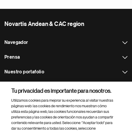
Novartis Andean & CAC region
Navegador
Prensa
Nuestro portafolio
Otras webs
Tu privacidad es importante para nosotros.
Utilizamos cookies para mejorar su experiencia al visitar nuestras
Footer Site Search
páginas web: las cookies de rendimiento nos muestran cómo
utiliza esta página web, las cookies funcionales recuerdan sus
preferencias y las cookies de orientación nos ayudan a compartir
contenido relevante para usted. Seleccione: "Aceptar todo" para
dar su consentimiento a todas las cookies, seleccione