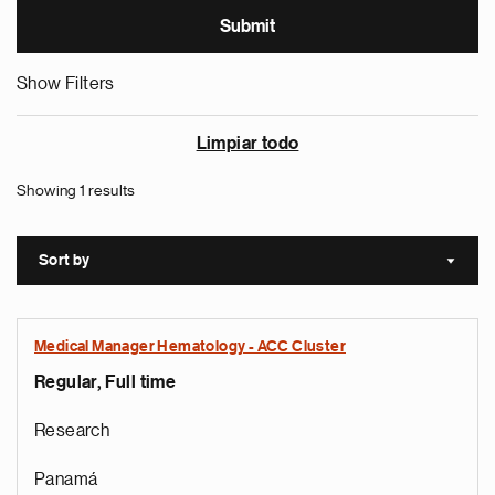
Show Filters
Limpiar todo
Showing 1 results
Sort by
Sort a
Medical Manager Hematology - ACC Cluster
Regular, Full time
Research
Panamá