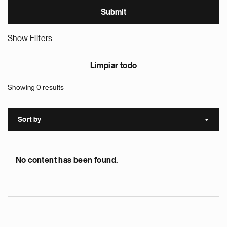
Show Filters
Limpiar todo
Showing 0 results
Sort by
Sort a
No content has been found.