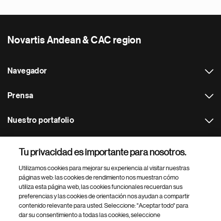
Novartis Andean & CAC region
Navegador
Prensa
Nuestro portafolio
Otras webs
Tu privacidad es importante para nosotros.
Utilizamos cookies para mejorar su experiencia al visitar nuestras
Footer Site Search
páginas web: las cookies de rendimiento nos muestran cómo
utiliza esta página web, las cookies funcionales recuerdan sus
preferencias y las cookies de orientación nos ayudan a compartir
contenido relevante para usted. Seleccione: "Aceptar todo" para
dar su consentimiento a todas las cookies, seleccione