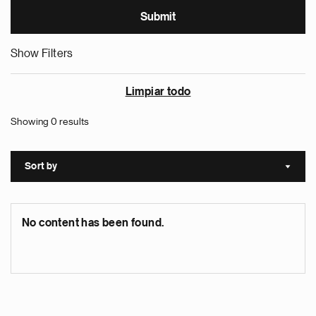
Show Filters
Limpiar todo
Showing 0 results
Sort by
Sort a
No content has been found.