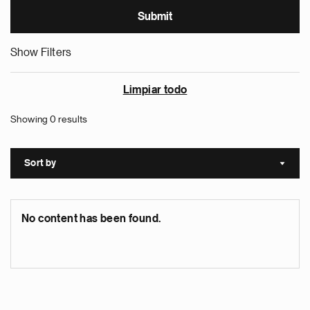
Show Filters
Limpiar todo
Showing 0 results
Sort by
Sort a
No content has been found.