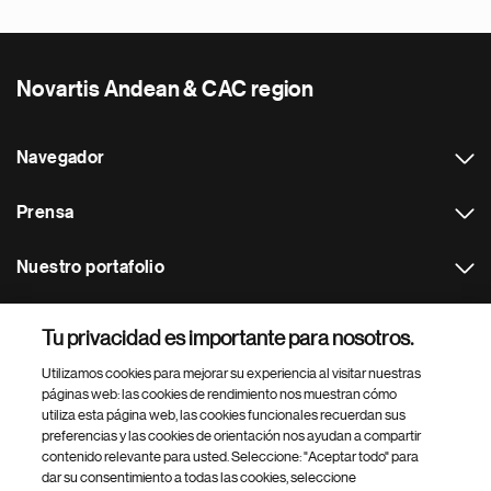
Novartis Andean & CAC region
Navegador
Prensa
Nuestro portafolio
Otras webs
Tu privacidad es importante para nosotros.
Utilizamos cookies para mejorar su experiencia al visitar nuestras
Footer Site Search
páginas web: las cookies de rendimiento nos muestran cómo
utiliza esta página web, las cookies funcionales recuerdan sus
preferencias y las cookies de orientación nos ayudan a compartir
contenido relevante para usted. Seleccione: "Aceptar todo" para
dar su consentimiento a todas las cookies, seleccione