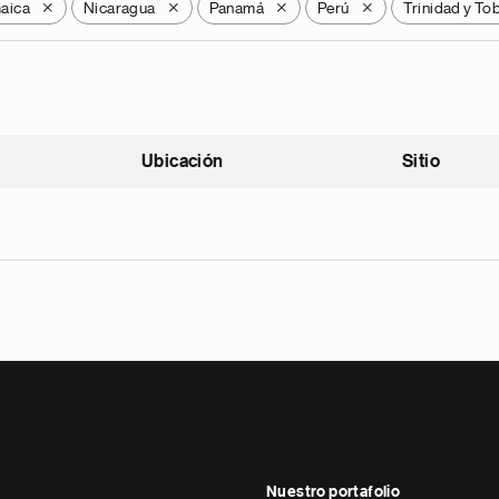
aica
Nicaragua
Panamá
Perú
Trinidad y To
X
X
X
X
Ubicación
Sitio
scendente
Nuestro portafolio