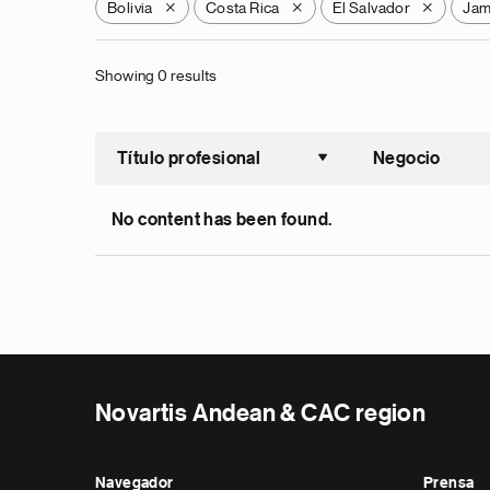
Bolivia
Costa Rica
El Salvador
Jam
X
X
X
Showing 0 results
Título profesional
Negocio
Ordenar a
No content has been found.
Novartis Andean & CAC region
Navegador
Prensa