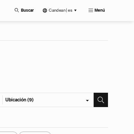
Candean | es
Buscar
Menú
Ubicación (9)