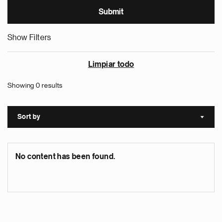
Show Filters
Limpiar todo
Showing 0 results
Sort by
Sort a
No content has been found.