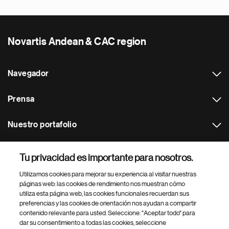
Novartis Andean & CAC region
Navegador
Prensa
Nuestro portafolio
Otras webs
Tu privacidad es importante para nosotros.
Utilizamos cookies para mejorar su experiencia al visitar nuestras
Footer Site Search
páginas web: las cookies de rendimiento nos muestran cómo
utiliza esta página web, las cookies funcionales recuerdan sus
preferencias y las cookies de orientación nos ayudan a compartir
contenido relevante para usted. Seleccione: "Aceptar todo" para
dar su consentimiento a todas las cookies, seleccione